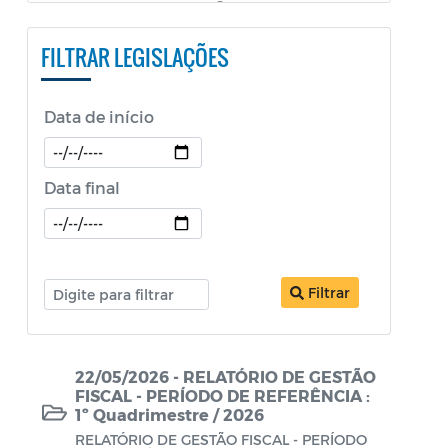
PESTALOZZI e SÃO BENEDITO)
FILTRAR LEGISLAÇÕES
Constituição Federal
Decretos
Data de início
Decretos Educação
Decretos SEPOL
Data final
Decretos Sobre o Coronavírus COVID-19
LDO
Filtrar
Legislação ISS
Legislação Tributária - IPTU
22/05/2026 - RELATÓRIO DE GESTÃO
Lei Aldir Blanc
FISCAL - PERÍODO DE REFERÊNCIA :
1º Quadrimestre / 2026
Lei Aldir Blanc - PNAB 2
RELATÓRIO DE GESTÃO FISCAL - PERÍODO