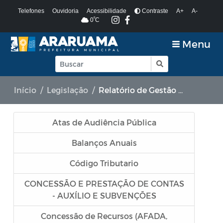
Telefones
Ouvidoria
Acessibilidade
Contraste
A+
A-
º
0
C
Menu
Início
Legislação
Relatório de Gestão Fiscal (RGF) - A partir de 2021
Atas de Audiência Pública
Balanços Anuais
Código Tributario
CONCESSÃO E PRESTAÇÃO DE CONTAS
- AUXÍLIO E SUBVENÇÕES
Concessão de Recursos (AFADA,