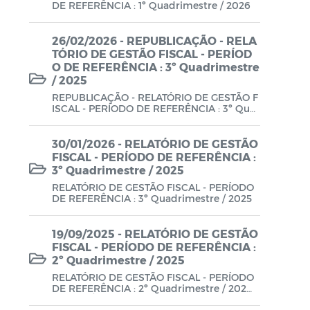
DE REFERÊNCIA : 1º Quadrimestre / 2026
Lei Aldir Blanc - PNAB 2025
Lei Aldir Blanc - EDITAL EMERGENCIAL
26/02/2026 - REPUBLICAÇÃO - RELA
TÓRIO DE GESTÃO FISCAL - PERÍOD
DE PROJETOS CULTURAIS
O DE REFERÊNCIA : 3º Quadrimestre
/ 2025
Lei Aldir Blanc - SUBSÍDIO
REPUBLICAÇÃO - RELATÓRIO DE GESTÃO F
EMERGENCIAL DA CULTURA
ISCAL - PERÍODO DE REFERÊNCIA : 3º Qua
drimestre / 2025
Lei Complementar
30/01/2026 - RELATÓRIO DE GESTÃO
Leis
FISCAL - PERÍODO DE REFERÊNCIA :
3º Quadrimestre / 2025
Leis Sobre o Coronavírus COVID-19
RELATÓRIO DE GESTÃO FISCAL - PERÍODO
DE REFERÊNCIA : 3º Quadrimestre / 2025
LOA
19/09/2025 - RELATÓRIO DE GESTÃO
Movimentações Orçamentárias
FISCAL - PERÍODO DE REFERÊNCIA :
2º Quadrimestre / 2025
Plano de Contratações Anual (PCA)
RELATÓRIO DE GESTÃO FISCAL - PERÍODO
DE REFERÊNCIA : 2º Quadrimestre / 202
Plano Plurianual (PPA)
5 RELATÓRIO PUBLICADO NO JORNAL LOG