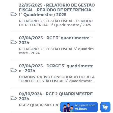
US NOTÍCIAS EM 19/09/2025, EDIÇÃO: 1635
22/05/2025 - RELATÓRIO DE GESTÃO
Planos em Função da COVID-19
FISCAL - PERÍODO DE REFERÊNCIA :
1º Quadrimestre / 2025
Prestação de Contas de Governo
RELATÓRIO DE GESTÃO FISCAL - PERÍODO
DE REFERÊNCIA : 1º Quadrimestre / 2025
QDD - Quadro de Detalhamento das
Despesas
07/04/2025 - RGF 3° quadrimestre -
2024
Recursos Concedidos (AFADA,
PESTALOZZI e SÃO BENEDITO)
RELATÓRIO DE GESTÃO FISCAL 3° quadrim
estre - 2024
Relatório de Gestão Fiscal (RGF) - A partir
de 2021
07/04/2025 - DCRGF 3° quadrimestr
e - 2024
Relatório Resumido da Execução
DEMONSTRATIVO CONSOLIDADO DO RELA
TÓRIO DE GESTÃO FISCAL 3° quadrimestre
Orçamentária (RREO) - A partir de 2021
- 2024
RREO
09/10/2024 - RGF 2 QUADRIMESTRE
2024.
Saúde - Leis e Decretos
RGF 2 QUADRIMESTRE 2024.
Saúde - Regimento Interno