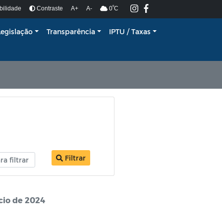
º
bilidade
Contraste
A+
A-
0
C
Legislação
Transparência
IPTU / Taxas
Filtrar
ício de 2024