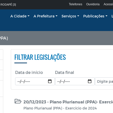
Telefones
Ouvidoria
Acessi
 RODAPÉ [3]
A Cidade
A Prefeitura
Serviços
Publicações
PPA)
FILTRAR LEGISLAÇÕES
Data de início
Data final
20/12/2023 - Plano Plurianual (PPA)- Exerc
Plano Plurianual (PPA) - Exercício de 2024