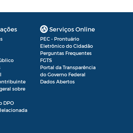
ações
Serviços Online
s
PEC - Prontuário
Eletrônico do Cidadão
Perguntas Frequentes
úblico
FGTS
s
Portal da Transparência
l
do Governo Federal
ontribuinte
Dados Abertos
geral sobre
o DPO
Relacionada