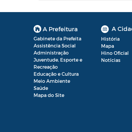
Lei Aldir Blanc - PNAB 2025
Lei Aldir Blanc - EDITAL
EMERGENCIAL DE PROJETOS
A Cida
A Prefeitura
CULTURAIS
Gabinete da Prefeita
História
Lei Aldir Blanc - SUBSÍDIO
Assistência Social
Mapa
EMERGENCIAL DA CULTURA
Administração
Hino Oficial
Lei Complementar
Juventude, Esporte e
Notícias
Recreação
Leis
Educação e Cultura
Meio Ambiente
Leis Sobre o Coronavírus COVID-19
Saúde
Mapa do Site
LOA
Movimentações Orçamentárias
Plano de Contratações Anual (PCA)
Plano Plurianual (PPA)