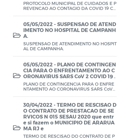
PROTOCOLO MUNICIPAL DE CUIDADOS E P
Lei Aldir Blanc - PNAB 2025
REVENCAO AO CONTAGIO DA COVID 19 CO
M AULAS PRESENCIAIS.
Lei Aldir Blanc - EDITAL EMERGENCIAL
05/05/2022 - SUSPENSAO DE ATEND
DE PROJETOS CULTURAIS
IMENTO NO HOSPITAL DE CAMPANH
A.
Lei Aldir Blanc - SUBSÍDIO
SUSPENSAO DE ATENDIMENTO NO HOSPIT
EMERGENCIAL DA CULTURA
AL DE CAMPANHA.
Lei Complementar
05/05/2022 - PLANO DE CONTINGEN
Leis
CIA PARA O ENFRENTAMENTO AO C
ORONAVIRUS SARS CoV 2 COVID 19 .
Leis Sobre o Coronavírus COVID-19
PLANO DE CONTINGENCIA PARA O ENFRE
NTAMENTO AO CORONAVIRUS SARS CoV
2 COVID 19 .
LOA
30/04/2022 - TERMO DE RESCISAO D
Movimentações Orçamentárias
O CONTRATO DE PRESTACAO DE SE
RVICOS N 015 SESAU 2020 que entr
Plano de Contratações Anual (PCA)
e si fazem o MUNICIPIO DE ARARUA
MA RJ e
Plano Plurianual (PPA)
TERMO DE RESCISAO DO CONTRATO DE P