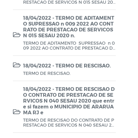
RESTACAO DE SERVICOS N 015 SESAU 202
Planos em Função da COVID-19
0 que entre si fazem o MUNICIPIO DE ARA
RUAMA RJ e a empresa L G DA SILVA SERV
ICOS COMBINADOS.
18/04/2022 - TERMO DE ADITAMENT
Prestação de Contas de Governo
O SUPRESSAO n 009 2022 AO CONT
RATO DE PRESTACAO DE SERVICOS
QDD - Quadro de Detalhamento das
N 015 SESAU 2020 n.
Despesas
TERMO DE ADITAMENTO SUPRESSAO n 0
09 2022 AO CONTRATO DE PRESTACAO DE
Recursos Concedidos (AFADA,
SERVICOS N 015 SESAU 2020 n.
PESTALOZZI e SÃO BENEDITO)
18/04/2022 - TERMO DE RESCISAO.
Relatório de Gestão Fiscal (RGF) - A partir
TERMO DE RESCISAO.
de 2021
18/04/2022 - TERMO DE RESCISAO D
Relatório Resumido da Execução
O CONTRATO DE PRESTACAO DE SE
Orçamentária (RREO) - A partir de 2021
RVICOS N 040 SESAU 2020 que entr
e si fazem o MUNICIPIO DE ARARUA
MA RJ e
RREO
TERMO DE RESCISAO DO CONTRATO DE P
Saúde - Leis e Decretos
RESTACAO DE SERVICOS N 040 SESAU 20
20 que entre si fazem o MUNICIPIO DE AR
ARUAMA RJ e a empresa PURE AIR GASES
Saúde - Regimento Interno