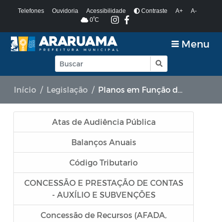
Telefones
Ouvidoria
Acessibilidade
Contraste
A+
A-
º
0
C
Menu
Início
Legislação
Planos em Função da COVID-19
Atas de Audiência Pública
Balanços Anuais
Código Tributario
CONCESSÃO E PRESTAÇÃO DE CONTAS
- AUXÍLIO E SUBVENÇÕES
Concessão de Recursos (AFADA,