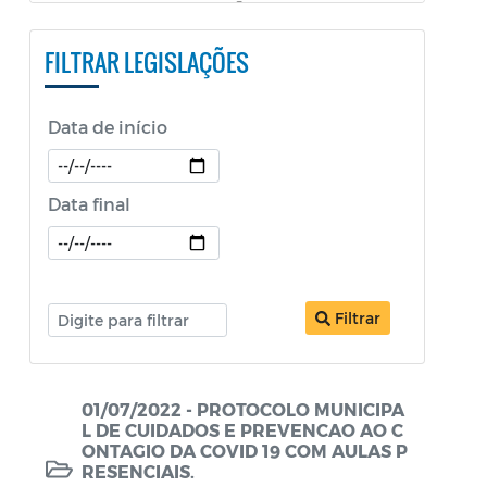
PESTALOZZI e SÃO BENEDITO)
FILTRAR LEGISLAÇÕES
Constituição Federal
Decretos
Data de início
Decretos Educação
Decretos SEPOL
Data final
Decretos Sobre o Coronavírus COVID-19
LDO
Filtrar
Legislação ISS
Legislação Tributária - IPTU
01/07/2022 - PROTOCOLO MUNICIPA
Lei Aldir Blanc
L DE CUIDADOS E PREVENCAO AO C
ONTAGIO DA COVID 19 COM AULAS P
Lei Aldir Blanc - PNAB 2
RESENCIAIS.