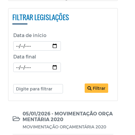
PESTALOZZI e SÃO BENEDITO)
FILTRAR LEGISLAÇÕES
Constituição Federal
Decretos
Data de início
Decretos Educação
Decretos SEPOL
Data final
Decretos Sobre o Coronavírus COVID-19
LDO
Filtrar
Legislação ISS
Legislação Tributária - IPTU
05/01/2026 - MOVIMENTAÇÃO ORÇA
Lei Aldir Blanc
MENTÁRIA 2020
Lei Aldir Blanc - PNAB 2
MOVIMENTAÇÃO ORÇAMENTÁRIA 2020