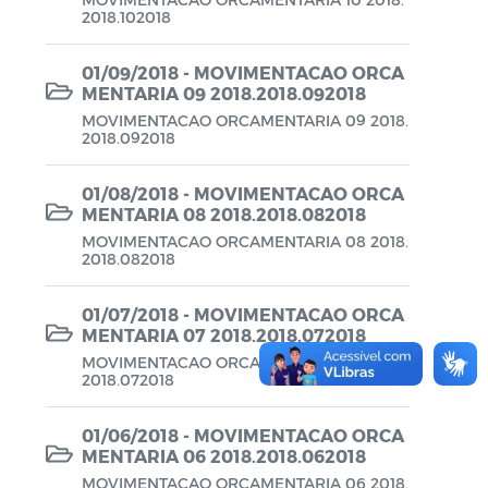
2018.102018
Planos em Função da COVID-19
Prestação de Contas de Governo
01/09/2018 - MOVIMENTACAO ORCA
MENTARIA 09 2018.2018.092018
QDD - Quadro de Detalhamento das
MOVIMENTACAO ORCAMENTARIA 09 2018.
2018.092018
Despesas
Recursos Concedidos (AFADA,
01/08/2018 - MOVIMENTACAO ORCA
PESTALOZZI e SÃO BENEDITO)
MENTARIA 08 2018.2018.082018
MOVIMENTACAO ORCAMENTARIA 08 2018.
Relatório de Gestão Fiscal (RGF) - A partir
2018.082018
de 2021
01/07/2018 - MOVIMENTACAO ORCA
Relatório Resumido da Execução
MENTARIA 07 2018.2018.072018
Orçamentária (RREO) - A partir de 2021
MOVIMENTACAO ORCAMENTARIA 07 2018.
2018.072018
RREO
01/06/2018 - MOVIMENTACAO ORCA
Saúde - Leis e Decretos
MENTARIA 06 2018.2018.062018
MOVIMENTACAO ORCAMENTARIA 06 2018.
Saúde - Regimento Interno