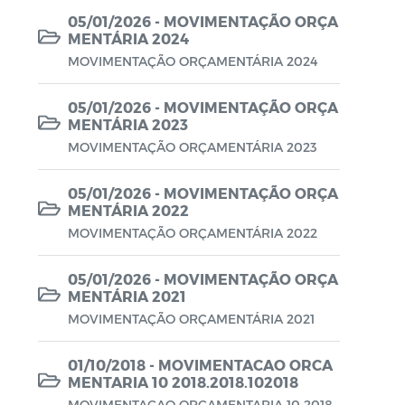
Lei Aldir Blanc - PNAB 2025
05/01/2026 - MOVIMENTAÇÃO ORÇA
MENTÁRIA 2024
Lei Aldir Blanc - EDITAL EMERGENCIAL
MOVIMENTAÇÃO ORÇAMENTÁRIA 2024
DE PROJETOS CULTURAIS
05/01/2026 - MOVIMENTAÇÃO ORÇA
Lei Aldir Blanc - SUBSÍDIO
MENTÁRIA 2023
EMERGENCIAL DA CULTURA
MOVIMENTAÇÃO ORÇAMENTÁRIA 2023
Lei Complementar
05/01/2026 - MOVIMENTAÇÃO ORÇA
Leis
MENTÁRIA 2022
MOVIMENTAÇÃO ORÇAMENTÁRIA 2022
Leis Sobre o Coronavírus COVID-19
LOA
05/01/2026 - MOVIMENTAÇÃO ORÇA
MENTÁRIA 2021
Movimentações Orçamentárias
MOVIMENTAÇÃO ORÇAMENTÁRIA 2021
Plano de Contratações Anual (PCA)
01/10/2018 - MOVIMENTACAO ORCA
MENTARIA 10 2018.2018.102018
Plano Plurianual (PPA)
MOVIMENTACAO ORCAMENTARIA 10 2018.