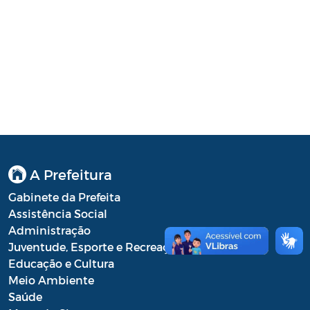
Lei Aldir Blanc - PNAB 2025
Lei Aldir Blanc - EDITAL EMERGENCIAL
DE PROJETOS CULTURAIS
Lei Aldir Blanc - SUBSÍDIO
EMERGENCIAL DA CULTURA
Lei Complementar
Leis
A Prefeitura
Leis Sobre o Coronavírus COVID-19
Gabinete da Prefeita
LOA
Assistência Social
Administração
Movimentações Orçamentárias
Juventude, Esporte e Recreação
Educação e Cultura
Plano de Contratações Anual (PCA)
Meio Ambiente
Saúde
Plano Plurianual (PPA)