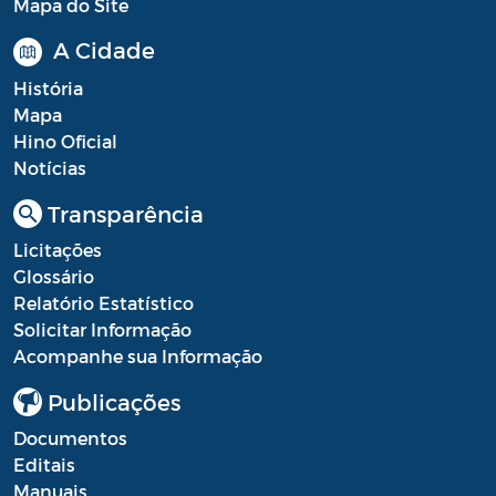
Mapa do Site
Planos em Função da COVID-19
A Cidade
Prestação de Contas de Governo
História
Mapa
QDD - Quadro de Detalhamento das
Hino Oficial
Despesas
Notícias
Recursos Concedidos (AFADA,
Transparência
PESTALOZZI e SÃO BENEDITO)
Licitações
Relatório de Gestão Fiscal (RGF) - A partir
Glossário
de 2021
Relatório Estatístico
Solicitar Informação
Relatório Resumido da Execução
Acompanhe sua Informação
Orçamentária (RREO) - A partir de 2021
Publicações
RREO
Documentos
Saúde - Leis e Decretos
Editais
Manuais
Saúde - Regimento Interno