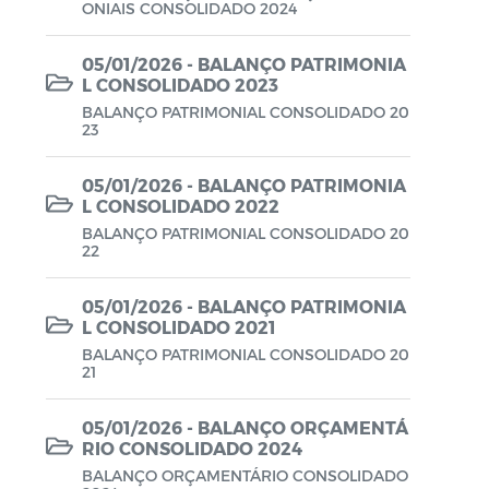
ONIAIS CONSOLIDADO 2024
Lei Aldir Blanc - PNAB 2025
Lei Aldir Blanc - EDITAL EMERGENCIAL
05/01/2026 - BALANÇO PATRIMONIA
L CONSOLIDADO 2023
DE PROJETOS CULTURAIS
BALANÇO PATRIMONIAL CONSOLIDADO 20
Lei Aldir Blanc - SUBSÍDIO
23
EMERGENCIAL DA CULTURA
05/01/2026 - BALANÇO PATRIMONIA
Lei Complementar
L CONSOLIDADO 2022
BALANÇO PATRIMONIAL CONSOLIDADO 20
Leis
22
Leis Sobre o Coronavírus COVID-19
05/01/2026 - BALANÇO PATRIMONIA
L CONSOLIDADO 2021
LOA
BALANÇO PATRIMONIAL CONSOLIDADO 20
21
Movimentações Orçamentárias
Plano de Contratações Anual (PCA)
05/01/2026 - BALANÇO ORÇAMENTÁ
RIO CONSOLIDADO 2024
Plano Plurianual (PPA)
BALANÇO ORÇAMENTÁRIO CONSOLIDADO