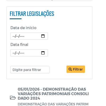
PESTALOZZI e SÃO BENEDITO)
FILTRAR LEGISLAÇÕES
Constituição Federal
Decretos
Data de início
Decretos Educação
Decretos SEPOL
Data final
Decretos Sobre o Coronavírus COVID-19
LDO
Filtrar
Legislação ISS
Legislação Tributária - IPTU
05/01/2026 - DEMONSTRAÇÃO DAS
Lei Aldir Blanc
VARIAÇÕES PATRIMONIAIS CONSOLI
DADO 2024
Lei Aldir Blanc - PNAB 2
DEMONSTRAÇÃO DAS VARIAÇÕES PATRIM