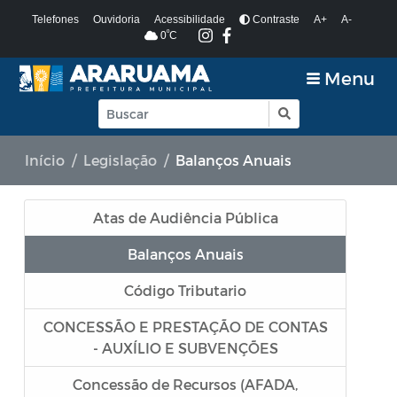
Telefones
Ouvidoria
Acessibilidade
Contraste
A+
A-
º
0
C
Menu
Início
Legislação
Balanços Anuais
Atas de Audiência Pública
Balanços Anuais
Código Tributario
CONCESSÃO E PRESTAÇÃO DE CONTAS
- AUXÍLIO E SUBVENÇÕES
Concessão de Recursos (AFADA,