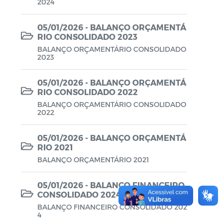
2024
Planos em Função da COVID-19
05/01/2026 - BALANÇO ORÇAMENTÁ
Prestação de Contas de Governo
RIO CONSOLIDADO 2023
BALANÇO ORÇAMENTÁRIO CONSOLIDADO
QDD - Quadro de Detalhamento das
2023
Despesas
05/01/2026 - BALANÇO ORÇAMENTÁ
Recursos Concedidos (AFADA,
RIO CONSOLIDADO 2022
PESTALOZZI e SÃO BENEDITO)
BALANÇO ORÇAMENTÁRIO CONSOLIDADO
2022
Relatório de Gestão Fiscal (RGF) - A partir
de 2021
05/01/2026 - BALANÇO ORÇAMENTÁ
RIO 2021
Relatório Resumido da Execução
BALANÇO ORÇAMENTÁRIO 2021
Orçamentária (RREO) - A partir de 2021
RREO
05/01/2026 - BALANÇO FINANCEIRO
CONSOLIDADO 2024
Saúde - Leis e Decretos
BALANÇO FINANCEIRO CONSOLIDADO 202
4
Saúde - Regimento Interno