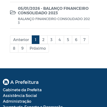
05/01/2026 - BALANÇO FINANCEIRO
LGPD
CONSOLIDADO 2023
BALANÇO FINANCEIRO CONSOLIDADO 202
3
Anterior
1
2
3
4
5
6
7
8
9
Próximo
A Prefeitura
Gabinete da Prefeita
Assistência Social
Administração
Juventude, Esporte e Recreação