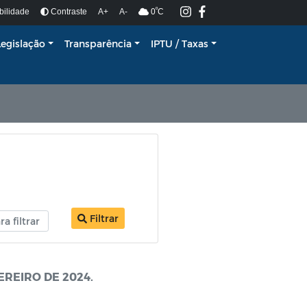
º
bilidade
Contraste
A+
A-
0
C
Legislação
Transparência
IPTU / Taxas
Filtrar
EREIRO DE 2024.