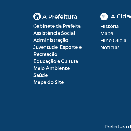
Planos em Função da COVID-19
A Cida
A Prefeitura
Prestação de Contas de Governo
Gabinete da Prefeita
História
Assistência Social
Mapa
QDD - Quadro de Detalhamento das
Administração
Hino Oficial
Despesas
Juventude, Esporte e
Notícias
Recreação
Recursos Concedidos (AFADA,
Educação e Cultura
PESTALOZZI e SÃO BENEDITO)
Meio Ambiente
Relatório de Gestão Fiscal (RGF) - A
Saúde
partir de 2021
Mapa do Site
Relatório Resumido da Execução
Orçamentária (RREO) - A partir de
2021
RREO
Prefeitura 
Saúde - Leis e Decretos