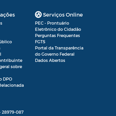
ações
Serviços Online
s
PEC - Prontuário
Eletrônico do Cidadão
Perguntas Frequentes
úblico
FGTS
s
Portal da Transparência
l
do Governo Federal
ontribuinte
Dados Abertos
geral sobre
o DPO
Relacionada
 - 28979-087