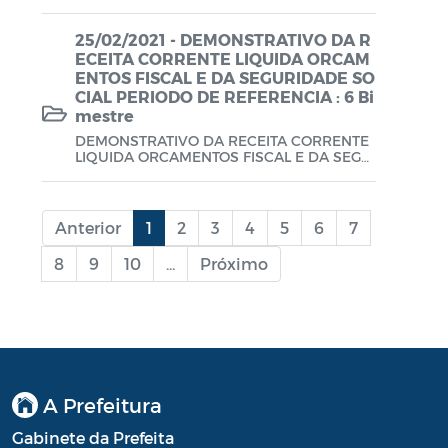
OS ORCAMENTOS FISCAL E DA SEGURIDA
DE SOCIAL PERIODO DE REFERENCIA : Jan
eiro a Dezembro de 2020.
25/02/2021 - DEMONSTRATIVO DA R
ECEITA CORRENTE LIQUIDA ORCAM
ENTOS FISCAL E DA SEGURIDADE SO
CIAL PERIODO DE REFERENCIA : 6 Bi
mestre
DEMONSTRATIVO DA RECEITA CORRENTE
LIQUIDA ORCAMENTOS FISCAL E DA SEGU
RIDADE SOCIAL PERIODO DE REFERENCIA
: 6 Bimestre 2020.
Anterior
1
2
3
4
5
6
7
8
9
10
...
Próximo
A Prefeitura
Gabinete da Prefeita