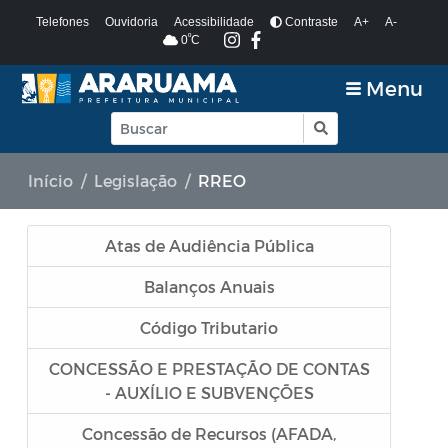
Telefones
Ouvidoria
Acessibilidade
Contraste
A+
A-
º
0
C
Menu
Início
Legislação
RREO
Atas de Audiência Pública
Balanços Anuais
Código Tributario
CONCESSÃO E PRESTAÇÃO DE CONTAS
- AUXÍLIO E SUBVENÇÕES
Concessão de Recursos (AFADA,