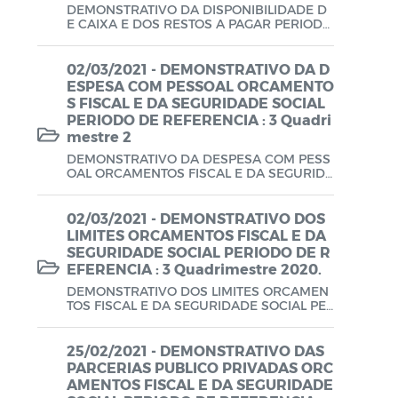
DEMONSTRATIVO DA DISPONIBILIDADE D
Lei Aldir Blanc - PNAB 2025
E CAIXA E DOS RESTOS A PAGAR PERIODO
DE REFERENCIA : 3 Quadrimestre 2020.
Lei Aldir Blanc - EDITAL EMERGENCIAL
02/03/2021 - DEMONSTRATIVO DA D
DE PROJETOS CULTURAIS
ESPESA COM PESSOAL ORCAMENTO
S FISCAL E DA SEGURIDADE SOCIAL
Lei Aldir Blanc - SUBSÍDIO
PERIODO DE REFERENCIA : 3 Quadri
EMERGENCIAL DA CULTURA
mestre 2
DEMONSTRATIVO DA DESPESA COM PESS
Lei Complementar
OAL ORCAMENTOS FISCAL E DA SEGURIDA
DE SOCIAL PERIODO DE REFERENCIA : 3 Q
Leis
uadrimestre 2020.
02/03/2021 - DEMONSTRATIVO DOS
LIMITES ORCAMENTOS FISCAL E DA
Leis Sobre o Coronavírus COVID-19
SEGURIDADE SOCIAL PERIODO DE R
EFERENCIA : 3 Quadrimestre 2020.
LOA
DEMONSTRATIVO DOS LIMITES ORCAMEN
TOS FISCAL E DA SEGURIDADE SOCIAL PE
Movimentações Orçamentárias
RIODO DE REFERENCIA : 3 Quadrimestre
2020.
Plano de Contratações Anual (PCA)
25/02/2021 - DEMONSTRATIVO DAS
PARCERIAS PUBLICO PRIVADAS ORC
Plano Plurianual (PPA)
AMENTOS FISCAL E DA SEGURIDADE