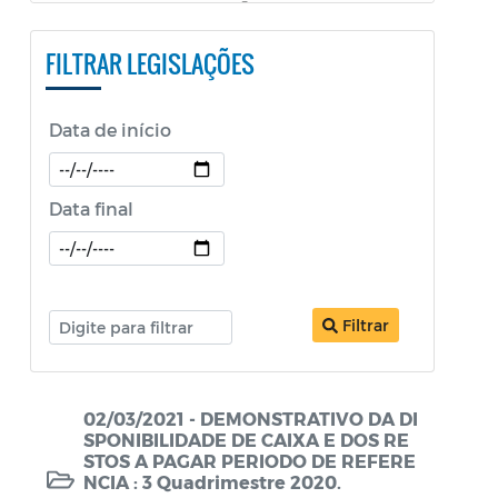
PESTALOZZI e SÃO BENEDITO)
FILTRAR LEGISLAÇÕES
Constituição Federal
Decretos
Data de início
Decretos Educação
Decretos SEPOL
Data final
Decretos Sobre o Coronavírus COVID-19
LDO
Filtrar
Legislação ISS
Legislação Tributária - IPTU
02/03/2021 - DEMONSTRATIVO DA DI
Lei Aldir Blanc
SPONIBILIDADE DE CAIXA E DOS RE
STOS A PAGAR PERIODO DE REFERE
Lei Aldir Blanc - PNAB 2
NCIA : 3 Quadrimestre 2020.