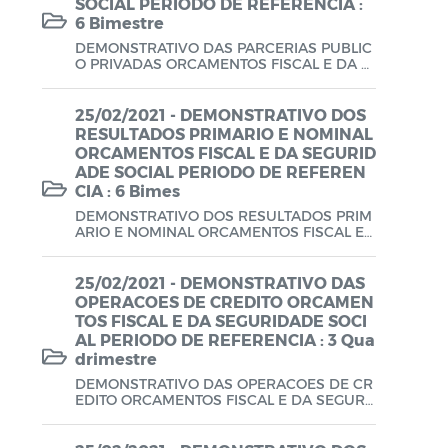
SOCIAL PERIODO DE REFERENCIA :
6 Bimestre
Planos em Função da COVID-19
DEMONSTRATIVO DAS PARCERIAS PUBLIC
Prestação de Contas de Governo
O PRIVADAS ORCAMENTOS FISCAL E DA S
EGURIDADE SOCIAL PERIODO DE REFERE
NCIA : 6 Bimestre 2020.
QDD - Quadro de Detalhamento das
25/02/2021 - DEMONSTRATIVO DOS
Despesas
RESULTADOS PRIMARIO E NOMINAL
ORCAMENTOS FISCAL E DA SEGURID
Recursos Concedidos (AFADA,
ADE SOCIAL PERIODO DE REFEREN
CIA : 6 Bimes
PESTALOZZI e SÃO BENEDITO)
DEMONSTRATIVO DOS RESULTADOS PRIM
ARIO E NOMINAL ORCAMENTOS FISCAL E
Relatório de Gestão Fiscal (RGF) - A partir
DA SEGURIDADE SOCIAL PERIODO DE REF
de 2021
ERENCIA : 6 Bimestre 2020.
25/02/2021 - DEMONSTRATIVO DAS
Relatório Resumido da Execução
OPERACOES DE CREDITO ORCAMEN
TOS FISCAL E DA SEGURIDADE SOCI
Orçamentária (RREO) - A partir de 2021
AL PERIODO DE REFERENCIA : 3 Qua
drimestre
RREO
DEMONSTRATIVO DAS OPERACOES DE CR
EDITO ORCAMENTOS FISCAL E DA SEGURI
Saúde - Leis e Decretos
DADE SOCIAL PERIODO DE REFERENCIA :
3 Quadrimestre 2020.
Saúde - Regimento Interno